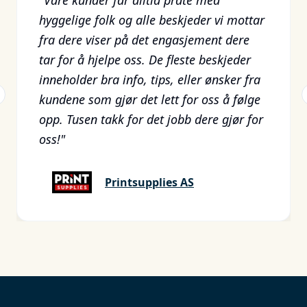
"
Våre kunder får alltid prate med
hyggelige folk og alle beskjeder vi mottar
fra dere viser på det engasjement dere
tar for å hjelpe oss. De fleste beskjeder
inneholder bra info, tips, eller ønsker fra
kundene som gjør det lett for oss å følge
revious slide
opp. Tusen takk for det jobb dere gjør for
oss!
"
Printsupplies AS